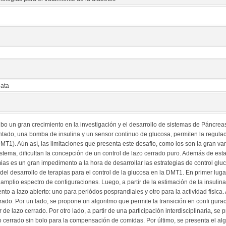
lata
o un gran crecimiento en la investigación y el desarrollo de sistemas de Páncreas 
entado, una bomba de insulina y un sensor continuo de glucosa, permiten la regul
MT1). Aún así, las limitaciones que presenta este desafío, como los son la gran varia
istema, dificultan la concepción de un control de lazo cerrado puro. Además de esta
as es un gran impedimento a la hora de desarrollar las estrategias de control gluc
del desarrollo de terapias para el control de la glucosa en la DMT1. En primer luga
mplio espectro de configuraciones. Luego, a partir de la estimación de la insulina
nto a lazo abierto: uno para periódos posprandiales y otro para la actividad física. A
ado. Por un lado, se propone un algoritmo que permite la transición en confi gurac
r de lazo cerrado. Por otro lado, a partir de una participación interdisciplinaria, se 
zo cerrado sin bolo para la compensación de comidas. Por último, se presenta el a