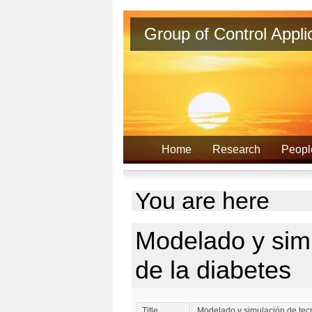
Group of Control Appl
Home
Research
Peopl
You are here
Modelado y simu
de la diabetes
Title
Modelado y simulación de tecn