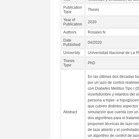
Publication
Thesis
Type
Year of
2020
Publication
Authors
Rosales N
Date
04/2020
Published
University
Universidad Nacional de La P
Thesis
PhD
Type
En las últimas dos décadas hub
por un lazo de control realim
con Diabetes Mellitus Tipo I (D
incertidumbre y retardos del s
persona a hiper- e hipoglucemi
que cubren distintos aspectos 
Abstract
simulación que cuenta con un a
dos algoritmos para el tratamie
proponen técnicas de lazo cerr
de lazo abierto y el controlado
un algoritmo de control de la