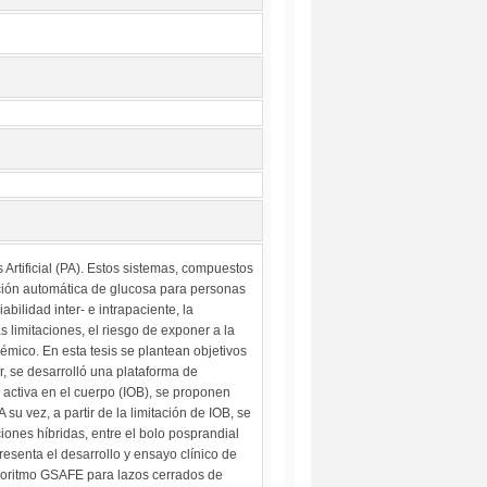
Artificial (PA). Estos sistemas, compuestos
ación automática de glucosa para personas
bilidad inter- e intrapaciente, la
s limitaciones, el riesgo de exponer a la
émico. En esta tesis se plantean objetivos
r, se desarrolló una plataforma de
 activa en el cuerpo (IOB), se proponen
 su vez, a partir de la limitación de IOB, se
iones híbridas, entre el bolo posprandial
presenta el desarrollo y ensayo clínico de
lgoritmo GSAFE para lazos cerrados de