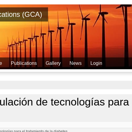
ications (GCA)
e
Publications
Gallery
News
Login
lación de tecnologías para 
ologías para el tratamiento de la diabetes